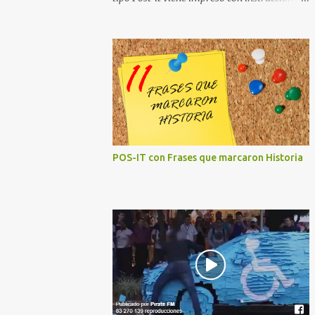
para hacer en origami hasta 10 modelos
distintos de figuras. Entre otras figuras se
pueden hacer las de un cerdo, un pinguino,
un barco, una grulla, una mariposa, una
ardilla, o un lirio. baronbob.com
POS-IT con Frases que marcaron Historia