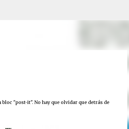
Ir al contenido principal
 bloc "post-it". No hay que olvidar que detrás de